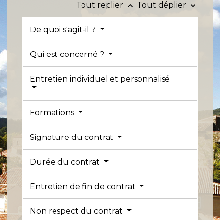
Tout replier
Tout déplier
keyboard_arrow_up
keyboard_arrow_down
De quoi s'agit-il ?
Qui est concerné ?
Entretien individuel et personnalisé
Formations
Signature du contrat
Durée du contrat
Entretien de fin de contrat
Non respect du contrat