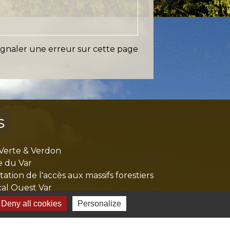
ignaler une erreur sur cette page
s
Verte & Verdon
e du Var
tion de l'accès aux massifs forestiers
cal Ouest Var
tion Provence Verte
Deny all cookies
Personalize