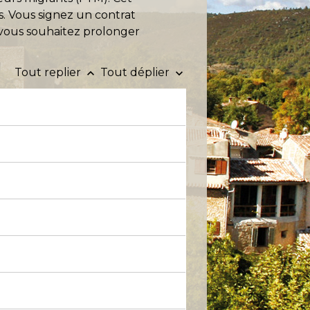
. Vous signez un contrat
i vous souhaitez prolonger
Tout replier
Tout déplier
keyboard_arrow_up
keyboard_arrow_down