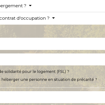
hébergement ?
 contrat d'occupation ?
e solidarité pour le logement (FSL) ?
 héberger une personne en situation de précarité ?