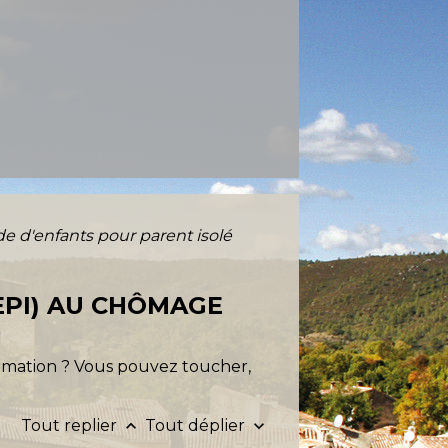
de d'enfants pour parent isolé
EPI) AU CHÔMAGE
rmation ? Vous pouvez toucher,
Tout replier
Tout déplier
keyboard_arrow_up
keyboard_arrow_down