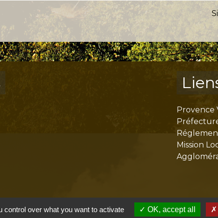
S
s
Lien
Provence 
Préfectur
Réglementa
Mission Lo
Aggloméra
 control over what you want to activate
OK, accept all