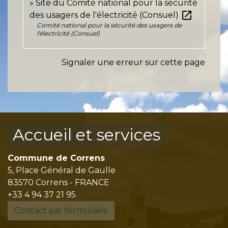
Site du Comité national pour la sécurité
open_in_new
des usagers de l'électricité (Consuel)
Comité national pour la sécurité des usagers de
l'électricité (Consuel)
Signaler une erreur sur cette page
Accueil et services
Commune de Correns
5, Place Général de Gaulle
83570 Correns - FRANCE
+33 4 94 37 21 95
Contact par formulaire