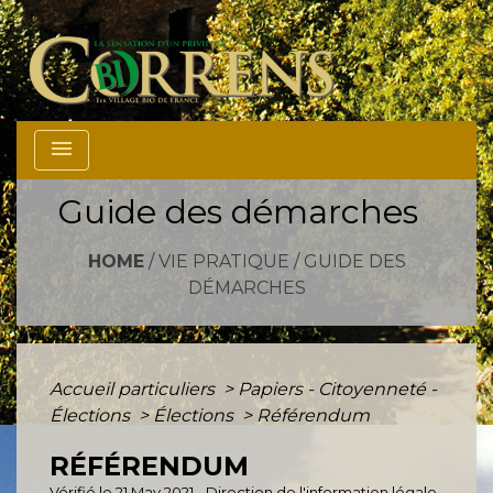
menu
Guide des démarches
HOME
/
VIE PRATIQUE
/
GUIDE DES
DÉMARCHES
Accueil particuliers
>
Papiers - Citoyenneté -
Élections
>
Élections
>
Référendum
RÉFÉRENDUM
Vérifié le 21 May 2021 - Direction de l'information légale