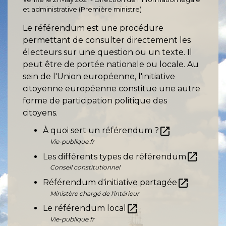
et administrative (Première ministre)
Le référendum est une procédure
permettant de consulter directement les
électeurs sur une question ou un texte. Il
peut être de portée nationale ou locale. Au
sein de l'Union européenne, l'initiative
citoyenne européenne constitue une autre
forme de participation politique des
citoyens.
open_in_new
À quoi sert un référendum ?
Vie-publique.fr
open_in_new
Les différents types de référendum
Conseil constitutionnel
open_in_new
Référendum d'initiative partagée
Ministère chargé de l'intérieur
open_in_new
Le référendum local
Vie-publique.fr