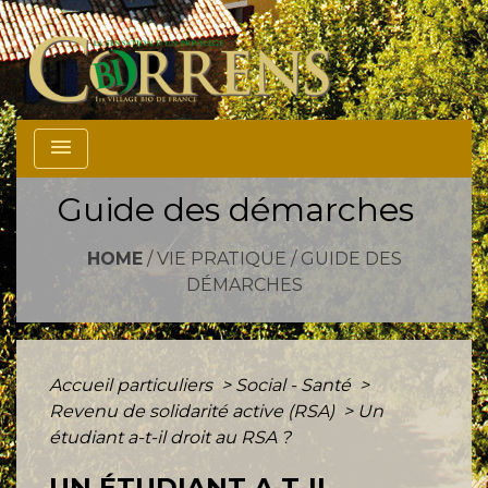
menu
Guide des démarches
HOME
/
VIE PRATIQUE
/
GUIDE DES
DÉMARCHES
Accueil particuliers
>
Social - Santé
>
Revenu de solidarité active (RSA)
>
Un
étudiant a-t-il droit au RSA ?
UN ÉTUDIANT A-T-IL