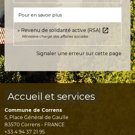
Pour en savoir plus
open_in_new
Revenu de solidarité active (RSA)
Ministère chargé des affaires sociales
Signaler une erreur sur cette page
Accueil et services
Commune de Correns
5, Place Général de Gaulle
83570 Correns - FRANCE
+33 4 94 37 21 95