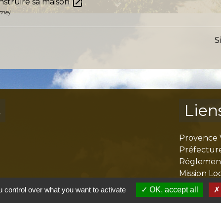
open_in_new
nstruire sa maison
eme)
S
s
Lien
Provence 
Préfectur
Réglementa
Mission Lo
Aggloméra
 control over what you want to activate
OK, accept all