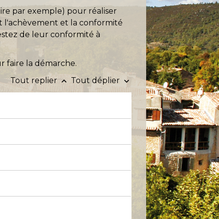
ire par exemple) pour réaliser
t l'achèvement et la conformité
testez de leur conformité à
r faire la démarche.
Tout replier
Tout déplier
keyboard_arrow_up
keyboard_arrow_down