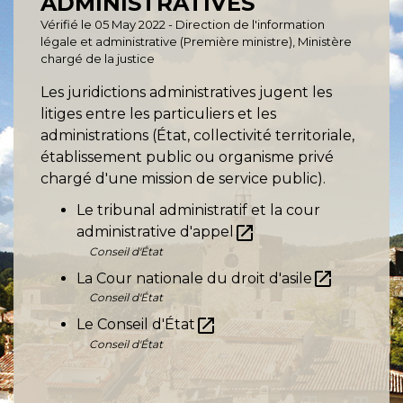
ADMINISTRATIVES
Vérifié le 05 May 2022 - Direction de l'information
légale et administrative (Première ministre), Ministère
chargé de la justice
Les juridictions administratives jugent les
litiges entre les particuliers et les
administrations (État, collectivité territoriale,
établissement public ou organisme privé
chargé d'une mission de service public).
Le tribunal administratif et la cour
open_in_new
administrative d'appel
Conseil d'État
open_in_new
La Cour nationale du droit d'asile
Conseil d'État
open_in_new
Le Conseil d'État
Conseil d'État