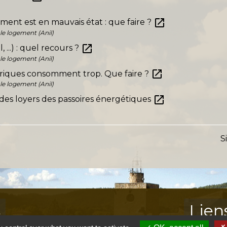
open_in_new
ent est en mauvais état : que faire ?
le logement (Anil)
open_in_new
, ...) : quel recours ?
le logement (Anil)
open_in_new
ctriques consomment trop. Que faire ?
le logement (Anil)
open_in_new
l des loyers des passoires énergétiques
S
s
Lien