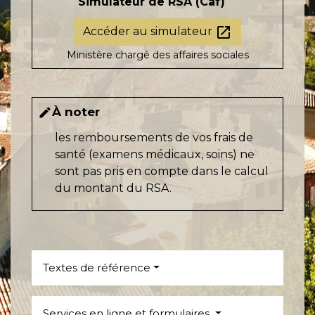
Simulateur de RSA (Caf)
open_in_new
Accéder au simulateur
Ministère chargé des affaires sociales
À noter
edit
les remboursements de vos frais de
santé (examens médicaux, soins) ne
sont pas pris en compte dans le calcul
du montant du RSA.
Textes de référence
Services en ligne et formulaires