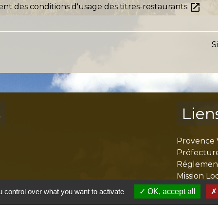
open_in_new
ent des conditions d'usage des titres-restaurants
S
s
Lien
Provence 
Préfectur
Réglementa
Mission Lo
Aggloméra
 control over what you want to activate
OK, accept all