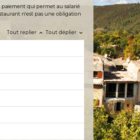
de paiement qui permet au salarié
estaurant n'est pas une obligation
Tout replier
Tout déplier
keyboard_arrow_up
keyboard_arrow_down