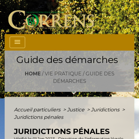
menu
Guide des démarches
HOME
/
VIE PRATIQUE
/
GUIDE DES
DÉMARCHES
Accueil particuliers
>
Justice
>
Juridictions
>
Juridictions pénales
JURIDICTIONS PÉNALES
Vérifié le 01 Jan 2023 - Direction de l'information légale