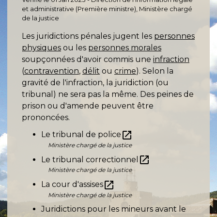
et administrative (Première ministre), Ministère chargé
de la justice
Les juridictions pénales jugent les
personnes
physiques
ou les
personnes morales
soupçonnées d'avoir commis une
infraction
(
contravention
,
délit
ou
crime
). Selon la
gravité de l'infraction, la juridiction (ou
tribunal) ne sera pas la même. Des peines de
prison ou d'amende peuvent être
prononcées.
open_in_new
Le tribunal de police
Ministère chargé de la justice
open_in_new
Le tribunal correctionnel
Ministère chargé de la justice
open_in_new
La cour d'assises
Ministère chargé de la justice
Juridictions pour les mineurs avant le