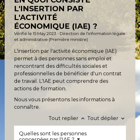
L'INSERTION PAR
L'ACTIVITÉ
ÉCONOMIQUE (IAE) ?
Vérifié le 15 May 2023 - Direction de l'information légale
et administrative (Première ministre)
L'insertion par l'activité économique (IAE)
permet à des personnes sans emploi et
rencontrant des difficultés sociales et
professionnelles de bénéficier d'un contrat
de travail. L'IAE peut comprendre des
actions de formation.
Nous vous présentons les informations à
connaître.
Tout replier
Tout déplier
keyboard_arrow_up
keyboard_arrow_down
Quelles sont les personnes
concernées par l'IAE ?