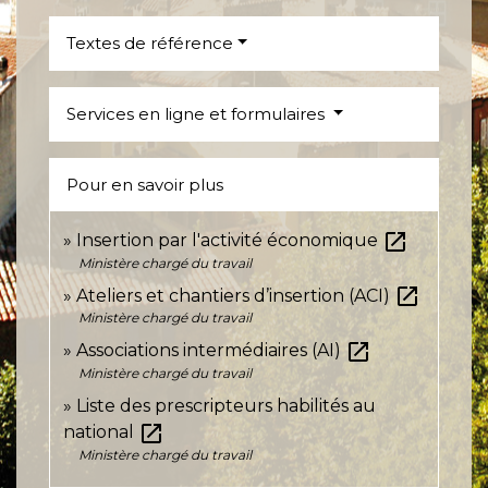
Textes de référence
Services en ligne et formulaires
Pour en savoir plus
open_in_new
Insertion par l'activité économique
Ministère chargé du travail
open_in_new
Ateliers et chantiers d’insertion (ACI)
Ministère chargé du travail
open_in_new
Associations intermédiaires (AI)
Ministère chargé du travail
Liste des prescripteurs habilités au
open_in_new
national
Ministère chargé du travail