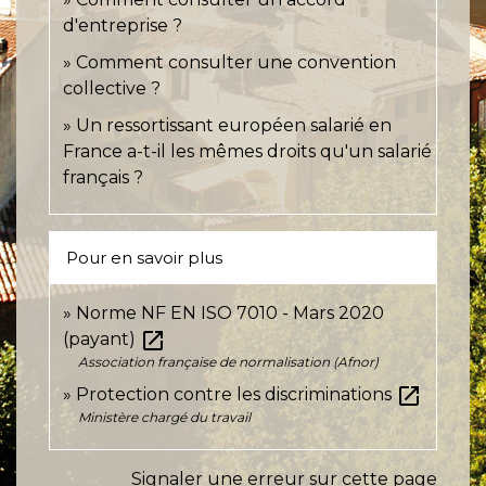
d'entreprise ?
Comment consulter une convention
collective ?
Un ressortissant européen salarié en
France a-t-il les mêmes droits qu'un salarié
français ?
Pour en savoir plus
Norme NF EN ISO 7010 - Mars 2020
open_in_new
(payant)
Association française de normalisation (Afnor)
open_in_new
Protection contre les discriminations
Ministère chargé du travail
Signaler une erreur sur cette page