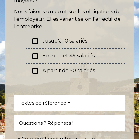
moyens ?
Nous faisons un point sur les obligations de
l'employeur. Elles varient selon l'effectif de
l'entreprise.
check_box_outline_blank
Jusqu'à 10 salariés
check_box_outline_blank
Entre 11 et 49 salariés
check_box_outline_blank
À partir de 50 salariés
Textes de référence
Questions ? Réponses !
Comment consulter un accord