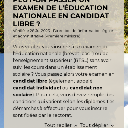
EXAMEN DE L'ÉDUCATION
NATIONALE EN CANDIDAT
LIBRE ?
Vérifié le 28 Jul 2023 - Direction de l'information légale
et administrative (Première ministre)
Vous voulez vous inscrire à un examen de
l'Éducation nationale (brevet, bac...) ou de
l'enseignement supérieur (BTS...) sans avoir
suivi les cours dans un établissement
scolaire ? Vous passez alors votre examen en
candidat libre
(également appelé
candidat individuel
ou
candidat non
scolaire
). Pour cela, vous devez remplir des
conditions qui varient selon les diplômes. Les
démarches à effectuer pour vous inscrire
sont fixées par le rectorat.
Tout replier
Tout déplier
keyboard_arrow_up
keyboard_arrow_down