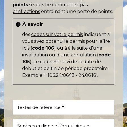
points
si vous ne commettez pas
d'infractions
entraînant une perte de points.
À savoir
info
des
codes sur votre permis
indiquent si
vous avez obtenu le permis pour la 1re
fois (
code 106
) ou à à la suite d'une
invalidation ou d'une annulation (
code
105
). Le code est suivi de la date de
début et de fin de période probatoire.
Exemple : "106.24/06/13 - 24.06.16".
Textes de référence
Services en ligne et formulaires