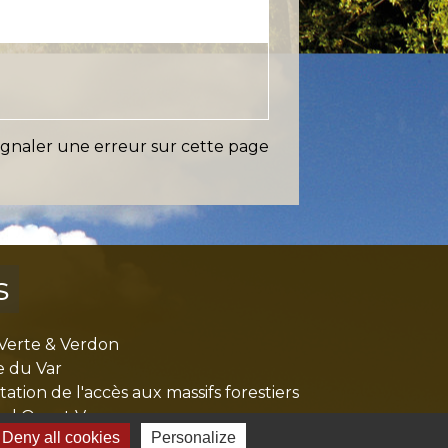
ignaler une erreur sur cette page
s
Verte & Verdon
e du Var
tion de l'accès aux massifs forestiers
cal Ouest Var
Deny all cookies
Personalize
tion Provence Verte