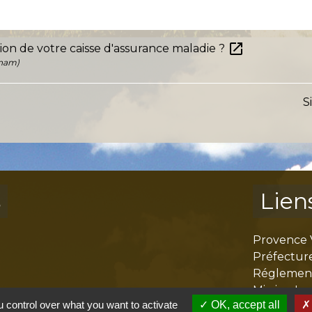
open_in_new
n de votre caisse d'assurance maladie ?
Cnam)
S
s
Lien
Provence 
Préfectur
Réglementa
Mission Lo
 control over what you want to activate
OK, accept all
Aggloméra