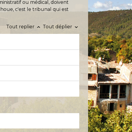
inistratif ou médical, doivent
oue, c'est le tribunal qui est
Tout replier
Tout déplier
keyboard_arrow_up
keyboard_arrow_down