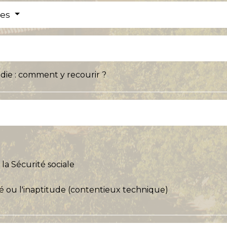
res
die : comment y recourir ?
a Sécurité sociale
acité ou l'inaptitude (contentieux technique)