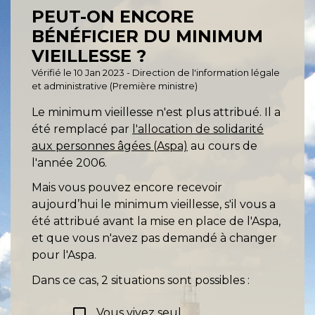
PEUT-ON ENCORE
BÉNÉFICIER DU MINIMUM
VIEILLESSE ?
Vérifié le 10 Jan 2023 - Direction de l'information légale
et administrative (Première ministre)
Le minimum vieillesse n'est plus attribué. Il a
été remplacé par
l'allocation de solidarité
aux personnes âgées (Aspa)
au cours de
l'année 2006.
Mais vous pouvez encore recevoir
aujourd’hui le minimum vieillesse, s'il vous a
été attribué avant la mise en place de l'Aspa,
et que vous n'avez pas demandé à changer
pour l'Aspa.
Dans ce cas, 2 situations sont possibles :
check_box_outline_blank
Vous vivez seul