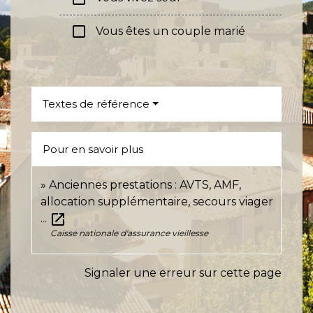
check_box_outline_blank
Vous êtes un couple marié
Textes de référence
Pour en savoir plus
Anciennes prestations : AVTS, AMF,
allocation supplémentaire, secours viager
open_in_new
...
Caisse nationale d'assurance vieillesse
Signaler une erreur sur cette page