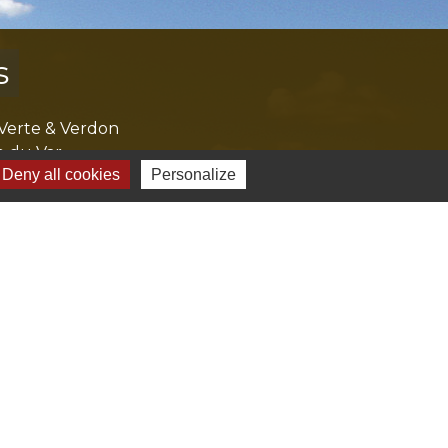
s
Verte & Verdon
e du Var
Deny all cookies
Personalize
tion de l'accès aux massifs forestiers
cal Ouest Var
tion Provence Verte