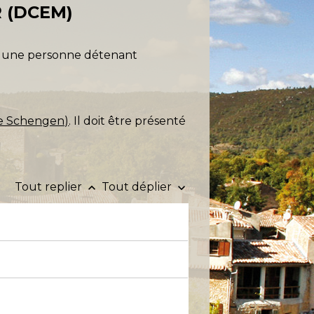
 (DCEM)
s une personne détenant
ce Schengen)
. Il doit être présenté
Tout replier
Tout déplier
keyboard_arrow_up
keyboard_arrow_down