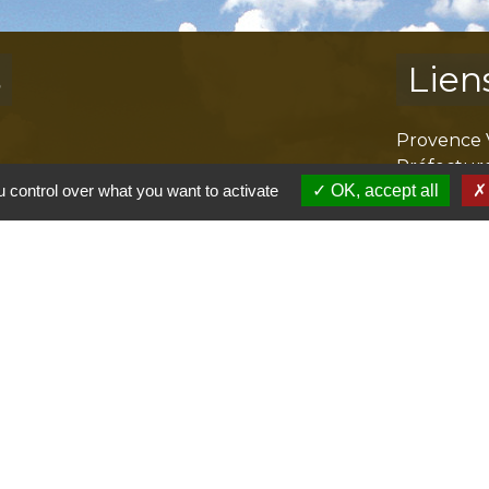
s
Lien
Provence 
Préfectur
 control over what you want to activate
OK, accept all
Réglementa
Mission Lo
Aggloméra