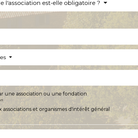
 l'association est-elle obligatoire ?
res
ar une association ou une fondation
on
 associations et organismes d'intérêt général