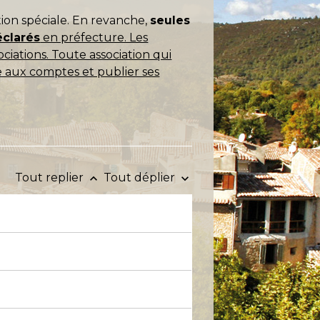
ion spéciale. En revanche,
seules
éclarés
en préfecture. Les
ociations. Toute association qui
e aux comptes et publier ses
Tout replier
Tout déplier
keyboard_arrow_up
keyboard_arrow_down