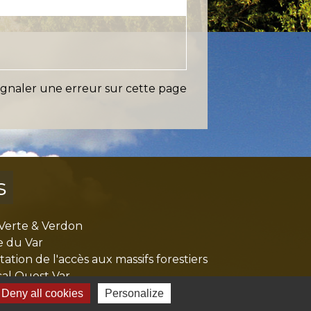
ignaler une erreur sur cette page
s
Verte & Verdon
e du Var
tion de l'accès aux massifs forestiers
cal Ouest Var
tion Provence Verte
Deny all cookies
Personalize