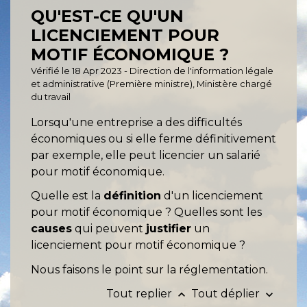
QU'EST-CE QU'UN
LICENCIEMENT POUR
MOTIF ÉCONOMIQUE ?
Vérifié le 18 Apr 2023 - Direction de l'information légale
et administrative (Première ministre), Ministère chargé
du travail
Lorsqu'une entreprise a des difficultés
économiques ou si elle ferme définitivement
par exemple, elle peut licencier un salarié
pour motif économique.
Quelle est la
définition
d'un licenciement
pour motif économique ? Quelles sont les
causes
qui peuvent
justifier
un
licenciement pour motif économique ?
Nous faisons le point sur la réglementation.
Tout replier
Tout déplier
keyboard_arrow_up
keyboard_arrow_down