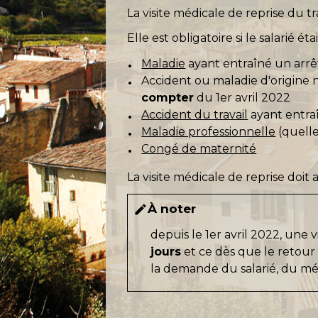
La visite médicale de reprise du tr
Elle est obligatoire si le salarié ét
Maladie
ayant entraîné un arrê
Accident ou maladie d'origine 
compter
du 1er avril 2022
Accident du travail
ayant entra
Maladie professionnelle
(quelle
Congé de maternité
La visite médicale de reprise doit 
À noter
edit
depuis le 1
er
avril 2022, une v
jours
et ce dès que le retour d
la demande du salarié, du méd