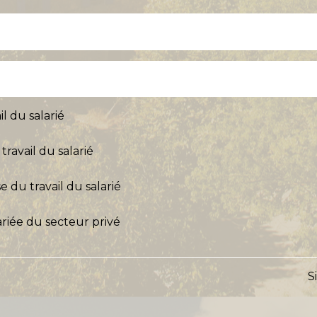
il du salarié
travail du salarié
e du travail du salarié
riée du secteur privé
S