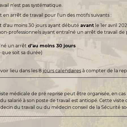
avail n'est pas systématique.
ait en arrêt de travail pour l'un des motifs suivants :
t d'au moins 30 jours ayant débuté
avant
le 1
er
avril 20
non-professionnels ayant entraîné un arrêt de travail de
îné un arrêt
d'au moins 30 jours
 que soit sa durée)
avoir lieu dans les 8
jours calendaires
à compter de la repri
isite médicale de pré reprise peut être organisée, en ca
u salarié à son poste de travail est anticipé. Cette visite
ecin du travail ou du médecin conseil de la Sécurité soc