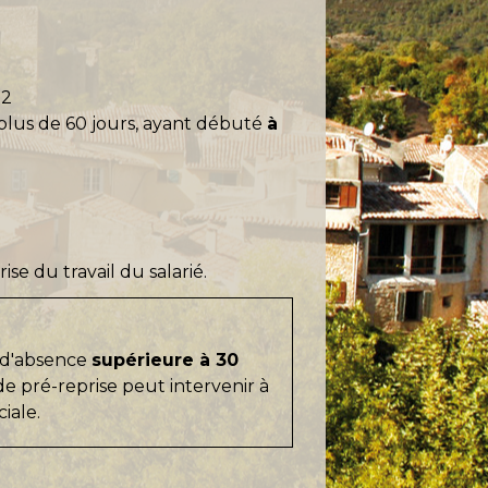
22
 plus de 60 jours, ayant débuté
à
se du travail du salarié.
s d'absence
supérieure à 30
 de pré-reprise peut intervenir à
iale.