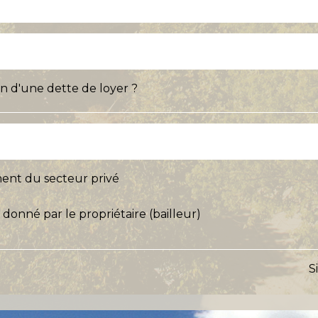
on d'une dette de loyer ?
ent du secteur privé
 donné par le propriétaire (bailleur)
S