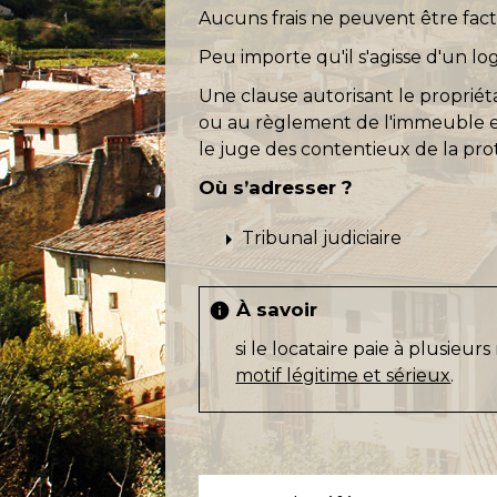
Aucuns frais ne peuvent être fact
Peu importe qu'il s'agisse d'un 
Une clause autorisant le propriét
ou au règlement de l'immeuble est
le juge des contentieux de la pr
Où s’adresser ?
arrow_right
Tribunal judiciaire
À savoir
info
si le locataire paie à plusieur
motif légitime et sérieux
.