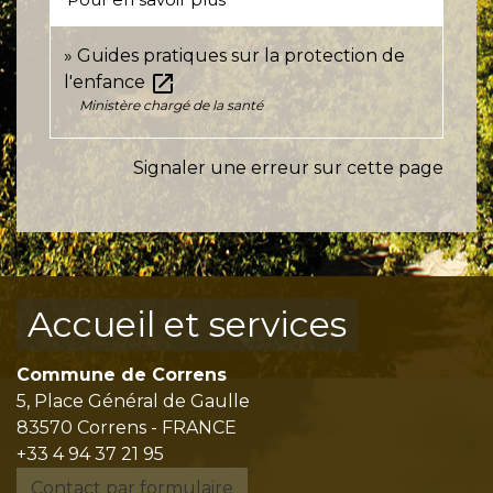
Guides pratiques sur la protection de
open_in_new
l'enfance
Ministère chargé de la santé
Signaler une erreur sur cette page
Accueil et services
Commune de Correns
5, Place Général de Gaulle
83570 Correns - FRANCE
+33 4 94 37 21 95
Contact par formulaire