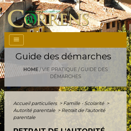
menu
Guide des démarches
HOME
/
VIE PRATIQUE
/
GUIDE DES
DÉMARCHES
Accueil particuliers
>
Famille - Scolarité
>
Autorité parentale
>
Retrait de l'autorité
parentale
RETRAIT DE L'AUTORITÉ