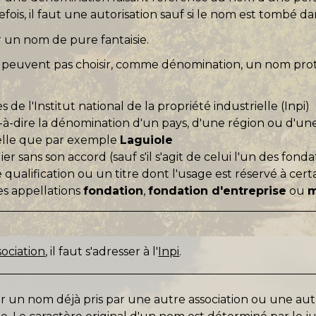
tefois, il faut une autorisation sauf si le nom est tombé d
er un nom de pure fantaisie.
e peuvent pas choisir, comme dénomination, un nom protégé
e l'Institut national de la propriété industrielle (Inpi)
t-à-dire la dénomination d'un pays, d'une région ou d'une
 telle que par exemple
Laguiole
er sans son accord (sauf s'il s'agit de celui l'un des fon
ualification ou un titre dont l'usage est réservé à cer
es appellations
fondation
,
fondation d'entreprise
ou
m
sociation
, il faut s'adresser à l'
Inpi
.
ir un nom déjà pris par une autre association ou une au