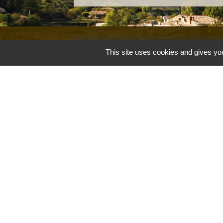
Accueil et service
This site uses cookies and gives you
Commune de Correns
5, Place Général de Gaulle
83570 Correns - FRANCE
+33 4 94 37 21 95
Contact par formulaire