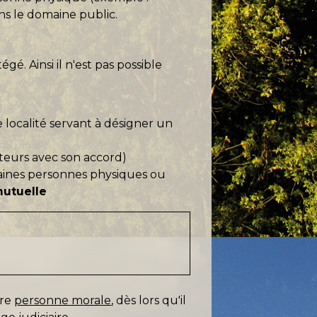
ans le domaine public.
. Ainsi il n'est pas possible
 localité servant à désigner un
dateurs avec son accord)
taines personnes physiques ou
utuelle
tre
personne morale
, dès lors qu'il