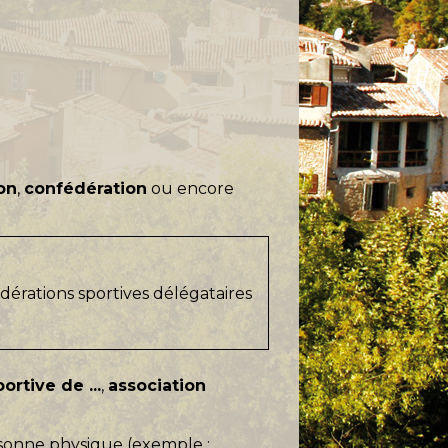
on
,
confédération
ou encore
fédérations sportives délégataires
ortive de ...
,
association
rsonne physique (exemple :