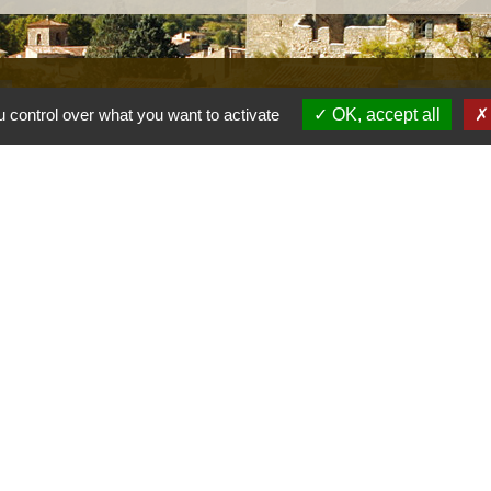
s
Lien
 control over what you want to activate
OK, accept all
Provence 
Préfectur
Réglementa
Mission Lo
Aggloméra