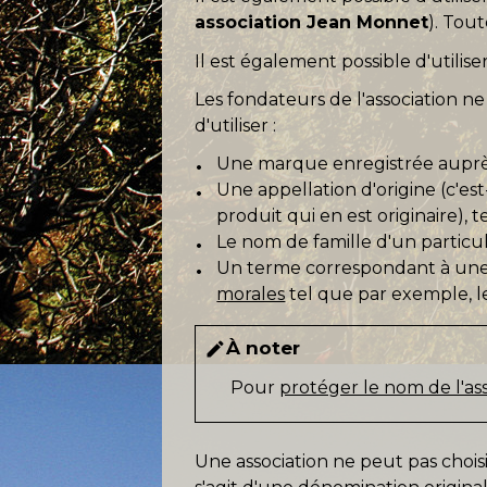
association Jean Monnet
). Tou
Il est également possible d'utilis
Les fondateurs de l'association n
d'utiliser :
Une marque enregistrée auprès d
Une appellation d'origine (c'es
produit qui en est originaire),
Le nom de famille d'un particuli
Un terme correspondant à une q
morales
tel que par exemple, l
À noter
edit
Pour
protéger le nom de l'as
Une association ne peut pas chois