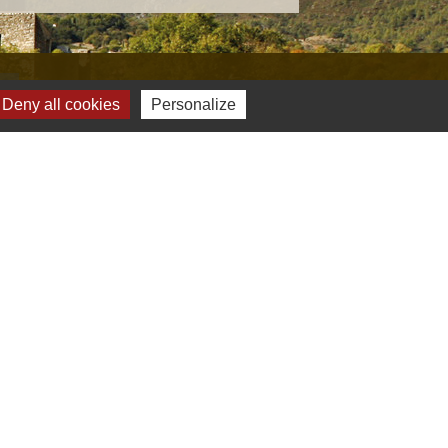
s
Deny all cookies
Personalize
Verte & Verdon
e du Var
tion de l'accès aux massifs forestiers
cal Ouest Var
tion Provence Verte