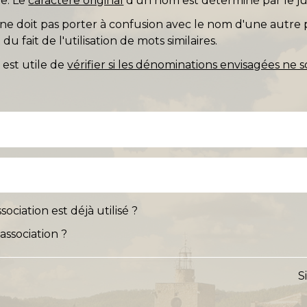
le. Le
caractère original
d'un nom est déterminé par le jug
n ne doit pas porter à confusion avec le nom d'une autr
 fait de l'utilisation de mots similaires.
 est utile de
vérifier si les dénominations envisagées ne s
ciation est déjà utilisé ?
association ?
S