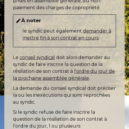
prises en assemblée générale, du non-
paiement des charges de copropriété.
À noter
edit
le syndic peut également
demander à
mettre fin à son contrat en cours
.
Le
conseil syndical
doit alors demander au
syndic de faire inscrire la question de la
résiliation de son contrat à
l'ordre du jour de
la prochaine assemblée générale
.
La demande du conseil syndical doit préciser
la ou les inexécutions qui sont reprochées
au syndic.
Si le syndic refuse de faire inscrire la
question de la résiliation de son contrat à
l'ordre du jour, 1 ou plusieurs