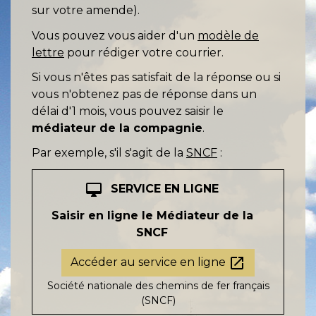
sur votre amende).
Vous pouvez vous aider d'un
modèle de
lettre
pour rédiger votre courrier.
Si vous n'êtes pas satisfait de la réponse ou si
vous n'obtenez pas de réponse dans un
délai d'1 mois, vous pouvez saisir le
médiateur de la compagnie
.
Par exemple, s'il s'agit de la
SNCF
:
desktop_mac
SERVICE EN LIGNE
Saisir en ligne le Médiateur de la
SNCF
open_in_new
Accéder au service en ligne
Société nationale des chemins de fer français
(SNCF)