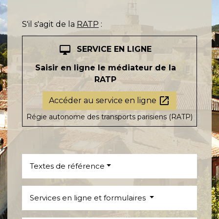
S'il s'agit de la
RATP
:
desktop_mac
SERVICE EN LIGNE
Saisir en ligne le médiateur de la
RATP
open_in_new
Accéder au service en ligne
Régie autonome des transports parisiens (RATP)
Textes de référence
Services en ligne et formulaires