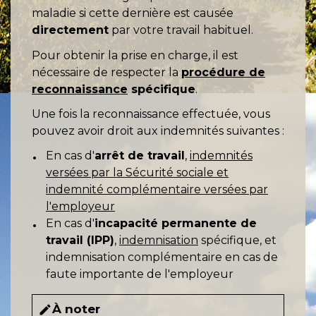
maladie si cette dernière est causée
directement
par votre travail habituel.
Pour obtenir la prise en charge, il est
nécessaire de respecter la
procédure de
reconnaissance
spécifique
.
Une fois la reconnaissance effectuée, vous
pouvez avoir droit aux indemnités suivantes :
En cas d'
arrêt de travail
,
indemnités
versées par la Sécurité sociale et
indemnité complémentaire versées par
l'employeur
En cas d'
incapacité permanente de
travail (IPP)
,
indemnisation
spécifique, et
indemnisation complémentaire en cas de
faute importante de l'employeur
À noter
edit