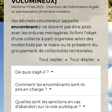
VOLUMINEUX)
Vérifié le 11 Feb 2022 - Direction de l'information légale
et administrative (Première ministre)
Vos déchets volumineux (appelés
encombrant
s) ne doivent pas être jetés
avec les ordures ménagères. Ils font l'objet
d'une collecte à part organisée selon des
modes fixés par le maire ou le président du
groupement de collectivités territoriales.
Tout replier
Tout déplier
keyboard_arrow_up
keyboard_arrow_down
De quoi s'agit-il ?
Comment les encombrants sont-ils
pris en charge ?
Quelles sont les sanctions en cas
d'abandon sur la voie publique ?