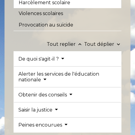
Harcèlement scolaire
Violences scolaires
Provocation au suicide
Tout replier
Tout déplier
keyboard_arrow_up
keyboard_arrow_down
De quoi s'agit-il ?
Alerter les services de l'éducation
nationale
Obtenir des conseils
Saisir la justice
Peines encourues