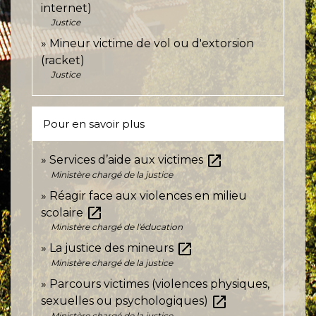
internet)
Justice
Mineur victime de vol ou d'extorsion
(racket)
Justice
Pour en savoir plus
open_in_new
Services d’aide aux victimes
Ministère chargé de la justice
Réagir face aux violences en milieu
open_in_new
scolaire
Ministère chargé de l'éducation
open_in_new
La justice des mineurs
Ministère chargé de la justice
Parcours victimes (violences physiques,
open_in_new
sexuelles ou psychologiques)
Ministère chargé de la justice