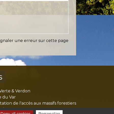
ignaler une erreur sur cette page
s
Verte & Verdon
e du Var
tion de l'accès aux massifs forestiers
cal Ouest Var
Deny all cookies
Personalize