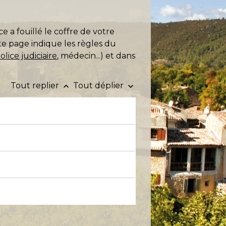
 a fouillé le coffre de votre
te page indique les règles du
olice judiciaire
, médecin...) et dans
Tout replier
Tout déplier
keyboard_arrow_up
keyboard_arrow_down