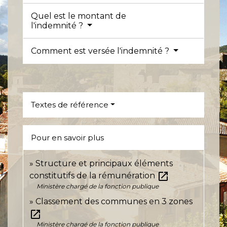
Quel est le montant de
l'indemnité ?
Comment est versée l'indemnité ?
Textes de référence
Pour en savoir plus
Structure et principaux éléments
open_in_new
constitutifs de la rémunération
Ministère chargé de la fonction publique
Classement des communes en 3 zones
open_in_new
Ministère chargé de la fonction publique