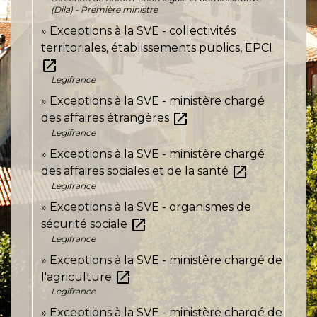
(Dila) - Première ministre
Exceptions à la SVE - collectivités
territoriales, établissements publics, EPCI
open_in_new
Legifrance
Exceptions à la SVE - ministère chargé
open_in_new
des affaires étrangères
Legifrance
Exceptions à la SVE - ministère chargé
open_in_new
des affaires sociales et de la santé
Legifrance
Exceptions à la SVE - organismes de
open_in_new
sécurité sociale
Legifrance
Exceptions à la SVE - ministère chargé de
open_in_new
l'agriculture
Legifrance
Exceptions à la SVE - ministère chargé de