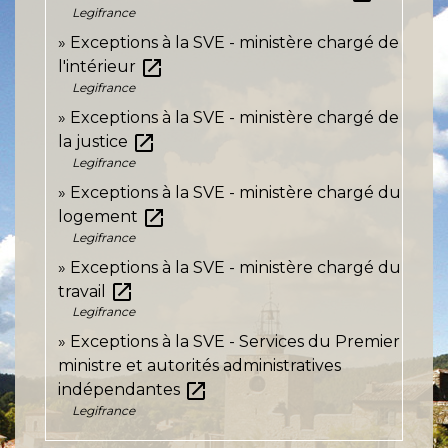
Legifrance
Exceptions à la SVE - ministère chargé de
open_in_new
l'intérieur
Legifrance
Exceptions à la SVE - ministère chargé de
open_in_new
la justice
Legifrance
Exceptions à la SVE - ministère chargé du
open_in_new
logement
Legifrance
Exceptions à la SVE - ministère chargé du
open_in_new
travail
Legifrance
Exceptions à la SVE - Services du Premier
ministre et autorités administratives
open_in_new
indépendantes
Legifrance