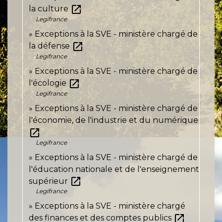
open_in_new
la culture
Legifrance
Exceptions à la SVE - ministère chargé de
open_in_new
la défense
Legifrance
Exceptions à la SVE - ministère chargé de
open_in_new
l'écologie
Legifrance
Exceptions à la SVE - ministère chargé de
l'économie, de l'industrie et du numérique
open_in_new
Legifrance
Exceptions à la SVE - ministère chargé de
l'éducation nationale et de l'enseignement
open_in_new
supérieur
Legifrance
Exceptions à la SVE - ministère chargé
open_in_new
des finances et des comptes publics