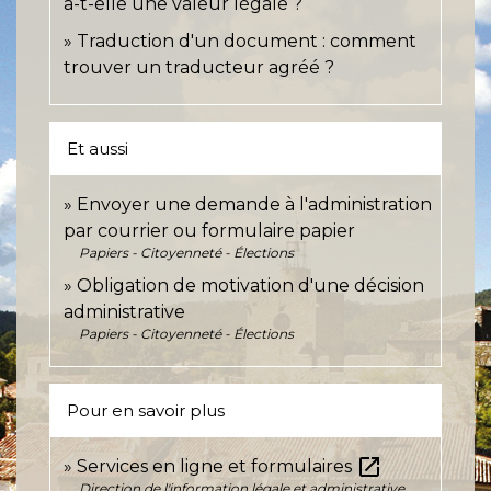
a-t-elle une valeur légale ?
Traduction d'un document : comment
trouver un traducteur agréé ?
Et aussi
Envoyer une demande à l'administration
par courrier ou formulaire papier
Papiers - Citoyenneté - Élections
Obligation de motivation d'une décision
administrative
Papiers - Citoyenneté - Élections
Pour en savoir plus
open_in_new
Services en ligne et formulaires
Direction de l'information légale et administrative