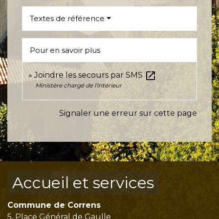
Textes de référence
Pour en savoir plus
open_in_new
Joindre les secours par SMS
Ministère chargé de l'intérieur
Signaler une erreur sur cette page
Accueil et services
Commune de Correns
5, Place Général de Gaulle