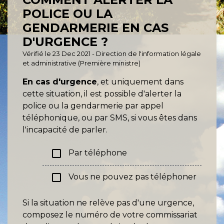
POLICE OU LA
GENDARMERIE EN CAS
D'URGENCE ?
Vérifié le 23 Dec 2021 - Direction de l'information légale
et administrative (Première ministre)
En cas d'urgence
, et uniquement dans
cette situation, il est possible d'alerter la
police ou la gendarmerie par appel
téléphonique, ou par SMS, si vous êtes dans
l'incapacité de parler.
check_box_outline_blank
Par téléphone
check_box_outline_blank
Vous ne pouvez pas téléphoner
Si la situation ne relève pas d'une urgence,
composez le numéro de votre commissariat