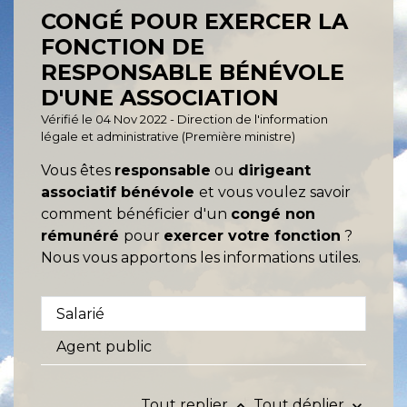
CONGÉ POUR EXERCER LA
FONCTION DE
RESPONSABLE BÉNÉVOLE
D'UNE ASSOCIATION
Vérifié le 04 Nov 2022 - Direction de l'information
légale et administrative (Première ministre)
Vous êtes
responsable
ou
dirigeant
associatif bénévole
et vous voulez savoir
comment bénéficier d'un
congé non
rémunéré
pour
exercer votre fonction
?
Nous vous apportons les informations utiles.
Salarié
Agent public
Tout replier
Tout déplier
keyboard_arrow_up
keyboard_arrow_down