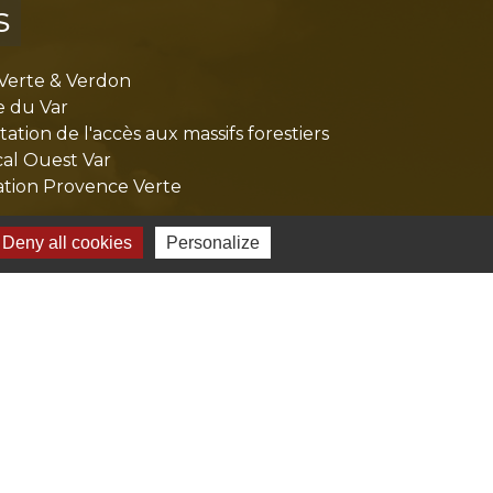
s
Verte & Verdon
e du Var
tion de l'accès aux massifs forestiers
cal Ouest Var
tion Provence Verte
Deny all cookies
Personalize
-
Gestion des cookies