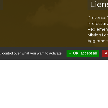
s
Lien
Provence 
Préfectur
Réglementa
Mission Lo
Aggloméra
 control over what you want to activate
OK, accept all
olitique de confidentialité
-
Accessibilité
-
Plan du site