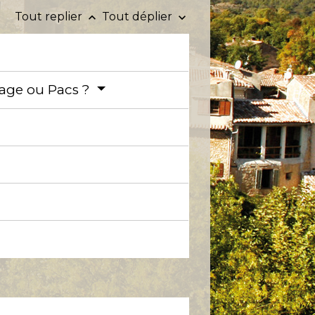
Tout replier
Tout déplier
keyboard_arrow_up
keyboard_arrow_down
iage ou Pacs ?