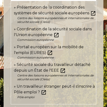
Présentation de la coordination des
open_in_new
systèmes de sécurité sociale européens
Centre des liaisons européennes et internationales de
sécurité sociale (Cleiss)
Coordination de la sécurité sociale dans
open_in_new
l'Union européenne
Commission européenne
Portail européen sur la mobilité de
open_in_new
l'emploi (EURES)
Commission européenne
Sécurité sociale du travailleur détaché
open_in_new
depuis un État de l'EEE
Centre des liaisons européennes et internationales de
sécurité sociale (Cleiss)
Un travailleur étranger peut-il s'inscrire à
open_in_new
Pôle emploi ?
Pôle emploi