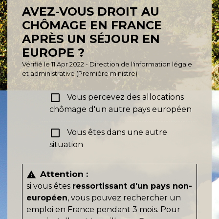
AVEZ-VOUS DROIT AU
CHÔMAGE EN FRANCE
APRÈS UN SÉJOUR EN
EUROPE ?
Vérifié le 11 Apr 2022 - Direction de l'information légale
et administrative (Première ministre)
check_box_outline_blank
Vous percevez des allocations
chômage d'un autre pays européen
check_box_outline_blank
Vous êtes dans une autre
situation
Attention :
warning
si vous êtes
ressortissant d'un pays non-
européen
, vous pouvez rechercher un
emploi en France pendant 3 mois. Pour