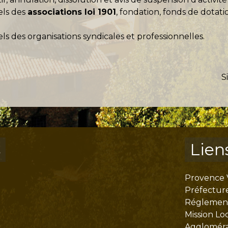
els des
associations loi 1901
, fondation, fonds de dotati
s des organisations syndicales et professionnelles.
S
s
Lien
Provence 
Préfectur
Réglementa
Mission Lo
Aggloméra