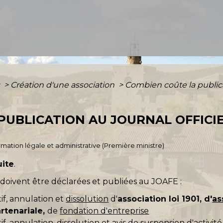
s
>
Création d'une association
>
Combien coûte la publica
PUBLICATION AU JOURNAL OFFICIE
ormation légale et administrative (Première ministre)
uite
.
 doivent être déclarées et publiées au JOAFE :
atif, annulation et
dissolution
d'
association loi 1901, d'
as
artenariale,
de
fondation d'entreprise
tif, annulation, dissolution et avis de suspension d'activit