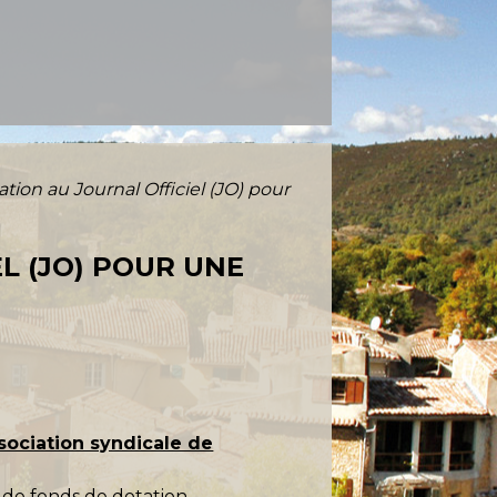
tion au Journal Officiel (JO) pour
L (JO) POUR UNE
sociation syndicale de
é de
fonds de dotation