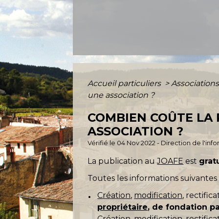
Accueil particuliers
>
Association
une association ?
COMBIEN COÛTE LA 
ASSOCIATION ?
Vérifié le 04 Nov 2022 - Direction de l'inf
La publication au
JOAFE
est
grat
Toutes les informations suivantes
Création
,
modification
, rectific
propriétaire
, de fondation p
Création, modification, rectifica