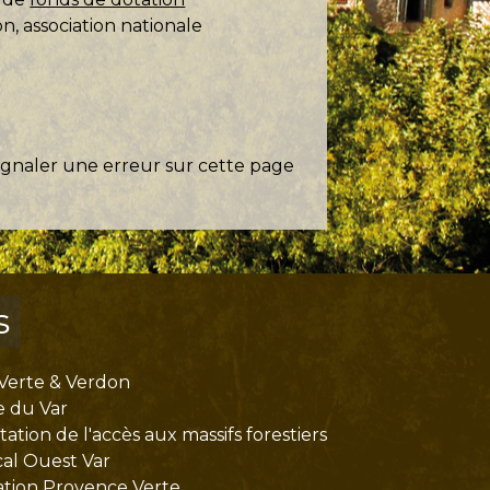
on, association nationale
ignaler une erreur sur cette page
s
Verte & Verdon
e du Var
tion de l'accès aux massifs forestiers
cal Ouest Var
tion Provence Verte