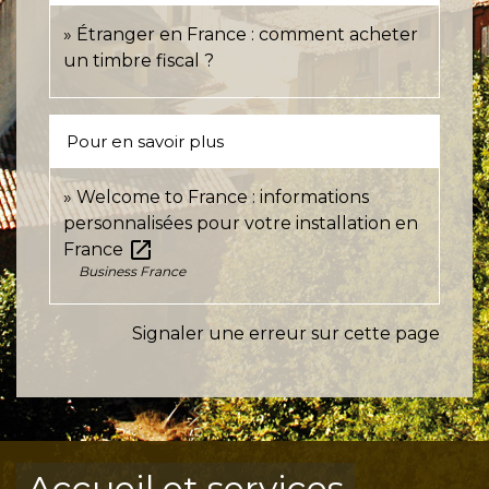
Étranger en France : comment acheter
un timbre fiscal ?
Pour en savoir plus
Welcome to France : informations
personnalisées pour votre installation en
open_in_new
France
Business France
Signaler une erreur sur cette page
Accueil et services