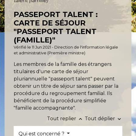
talent (famille)"
PASSEPORT TALENT :
CARTE DE SÉJOUR
"PASSEPORT TALENT
(FAMILLE)"
Vérifié le 11 Jun 2021 - Direction de l'information légale
et administrative (Première ministre)
Les membres de la famille des étrangers
titulaires d'une carte de séjour
pluriannuelle "passeport talent" peuvent
obtenir un titre de séjour sans passer par la
procédure du regroupement familial. Ils
bénéficient de la procédure simplifiée
"famille accompagnante".
Tout replier
Tout déplier
keyboard_arrow_up
keyboard_arrow_down
Qui est concerné ?