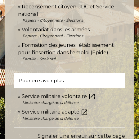
Recensement citoyen, JDC et Service
national
Papiers - Citoyenneté - Élections
Volontariat dans les armées
Papiers - Citoyenneté - Élections
Formation des jeunes : établissement
pour l'insertion dans l'emploi (Épide)
Famille - Scolarité
Pour en savoir plus
open_in_new
Service militaire volontaire
Ministère chargé de la défense
open_in_new
Service militaire adapté
Ministère chargé de la défense
Signaler une erreur sur cette page