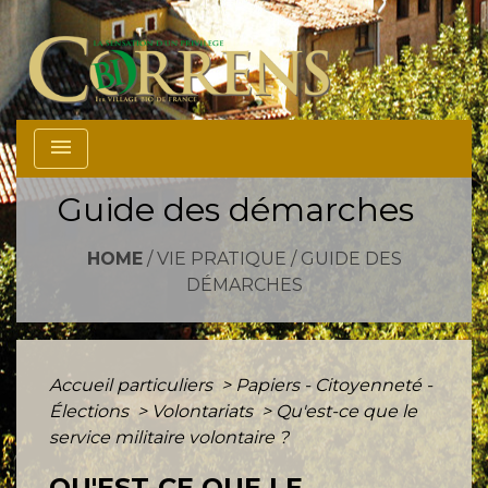
menu
Guide des démarches
HOME
/
VIE PRATIQUE
/
GUIDE DES
DÉMARCHES
Accueil particuliers
>
Papiers - Citoyenneté -
Élections
>
Volontariats
>
Qu'est-ce que le
service militaire volontaire ?
QU'EST-CE QUE LE