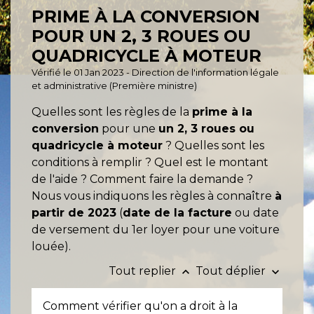
PRIME À LA CONVERSION
POUR UN 2, 3 ROUES OU
QUADRICYCLE À MOTEUR
Vérifié le 01 Jan 2023 - Direction de l'information légale
et administrative (Première ministre)
Quelles sont les règles de la
prime à la
conversion
pour une
un 2, 3 roues ou
quadricycle à moteur
? Quelles sont les
conditions à remplir ? Quel est le montant
de l'aide ? Comment faire la demande ?
Nous vous indiquons les règles à connaître
à
partir de 2023
(
date de la facture
ou date
de versement du 1
er
loyer pour une voiture
louée).
Tout replier
Tout déplier
keyboard_arrow_up
keyboard_arrow_down
Comment vérifier qu'on a droit à la