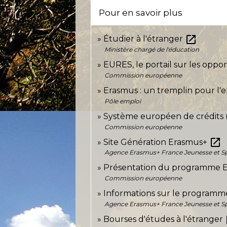
Pour en savoir plus
open_in_new
Étudier à l'étranger
Ministère chargé de l'éducation
EURES, le portail sur les opp
Commission européenne
Erasmus : un tremplin pour l'
Pôle emploi
Système européen de crédits
Commission européenne
open_in_new
Site Génération Erasmus+
Agence Erasmus+ France Jeunesse et Sp
Présentation du programme 
Commission européenne
Informations sur le program
Agence Erasmus+ France Jeunesse et Sp
o
Bourses d'études à l'étranger