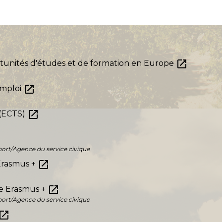
open_in_new
ortunités d'études et de formation en Europe
open_in_new
emploi
open_in_new
 (ECTS)
ort/Agence du service civique
open_in_new
Erasmus +
open_in_new
me Erasmus +
ort/Agence du service civique
pen_in_new