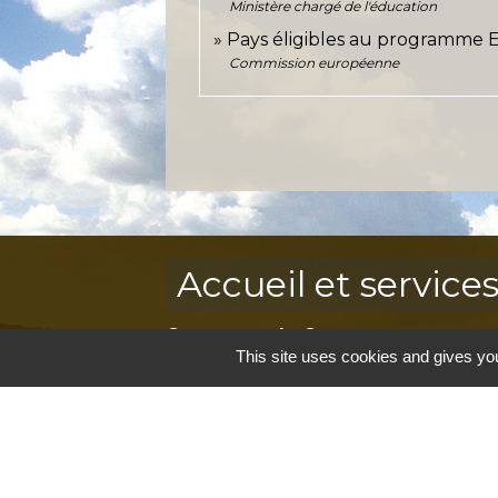
Ministère chargé de l'éducation
Pays éligibles au programme 
Commission européenne
Accueil et service
Commune de Correns
This site uses cookies and gives you
5, Place Général de Gaulle
83570 Correns - FRANCE
+33 4 94 37 21 95
Contact par formulaire