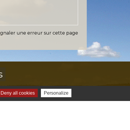
ignaler une erreur sur cette page
s
Verte & Verdon
Deny all cookies
Personalize
e du Var
tion de l'accès aux massifs forestiers
cal Ouest Var
tion Provence Verte