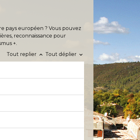
utre pays européen ? Vous pouvez
ncières, reconnaissance pour
asmus +.
Tout replier
Tout déplier
keyboard_arrow_up
keyboard_arrow_down