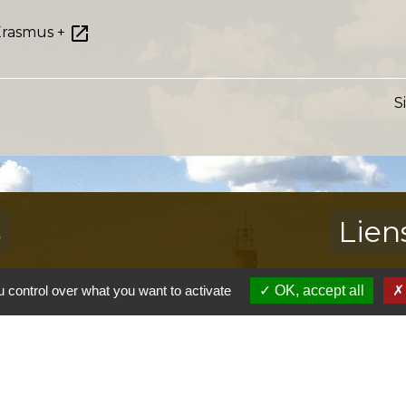
open_in_new
Erasmus +
S
s
Lien
Provence 
 control over what you want to activate
OK, accept all
Préfectur
Réglementa
Mission Lo
Aggloméra