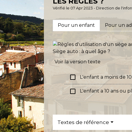
LES RÈGLES ?
Vérifié le 07 Apr 2023 - Direction de l'inf
Pour un enfant
Pour un ad
Siège auto : à quel âge ?
Voir la version texte
check_box_outline_blank
L'enfant a moins de 10
check_box_outline_blank
L'enfant a 10 ans ou p
Textes de référence