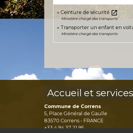
open_in_new
Ceinture de sécurité
Ministère chargé des transports
Transporter un enfant en voi
Ministère chargé des transports
Accueil et service
Commune de Correns
5, Place Général de Gaulle
83570 Correns - FRANCE
+33 4 94 37 21 95