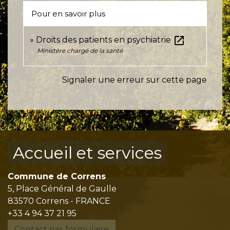
Pour en savoir plus
open_in_new
Droits des patients en psychiatrie
Ministère chargé de la santé
Signaler une erreur sur cette page
Accueil et services
Commune de Correns
5, Place Général de Gaulle
83570 Correns - FRANCE
+33 4 94 37 21 95
Contact par formulaire