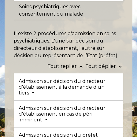
Soins psychiatriques avec
consentement du malade
Il existe 2 procédures d'admission en soins
psychiatriques. L'une sur décision du
directeur d'établissement, l'autre sur
décision du représentant de l’État (préfet).
Tout replier
Tout déplier
keyboard_arrow_up
keyboard_arrow_down
Admission sur décision du directeur
d'établissement à la demande d'un
tiers
Admission sur décision du directeur
d'établissement en cas de péril
imminent
Admission sur décision du préfet