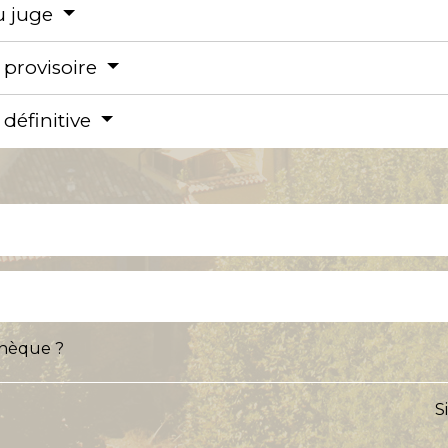
u juge
 provisoire
 définitive
thèque ?
S