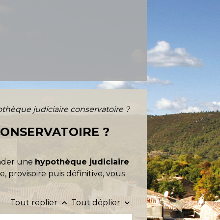
que judiciaire conservatoire ?
ONSERVATOIRE ?
nder une
hypothèque judiciaire
 provisoire puis définitive, vous
Tout replier
Tout déplier
keyboard_arrow_up
keyboard_arrow_down