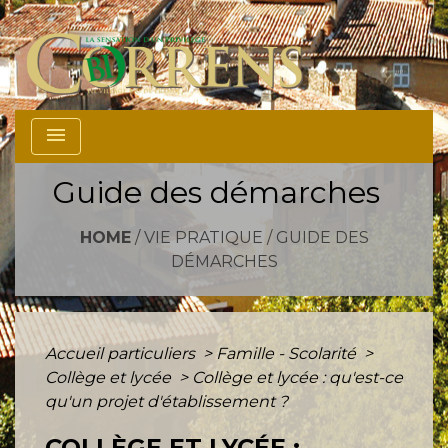
menu
Guide des démarches
HOME
/
VIE PRATIQUE
/
GUIDE DES
DÉMARCHES
Accueil particuliers
>
Famille - Scolarité
>
Collège et lycée
>
Collège et lycée : qu'est-ce
qu'un projet d'établissement ?
COLLÈGE ET LYCÉE :