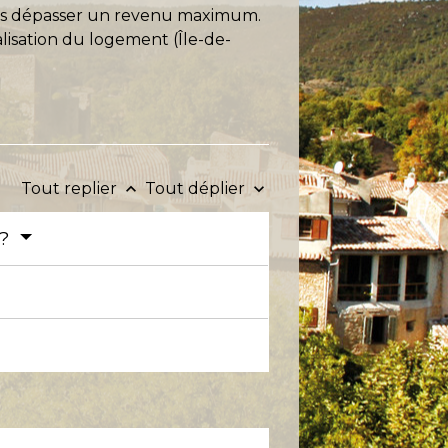
e pas dépasser un revenu maximum.
sation du logement (Île-de-
Tout replier
Tout déplier
keyboard_arrow_up
keyboard_arrow_down
 ?