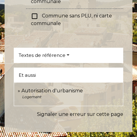
communale
check_box_outline_blank
Commune sans PLU, ni carte
communale
Textes de référence
Et aussi
Autorisation d'urbanisme
Logement
Signaler une erreur sur cette page