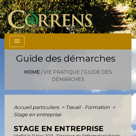
menu
Guide des démarches
HOME
/
VIE PRATIQUE
/
GUIDE DES
DÉMARCHES
Accueil particuliers
>
Travail - Formation
>
Stage en entreprise
STAGE EN ENTREPRISE
Vérifié le 12 Nov 2021 - Direction de l'information légale