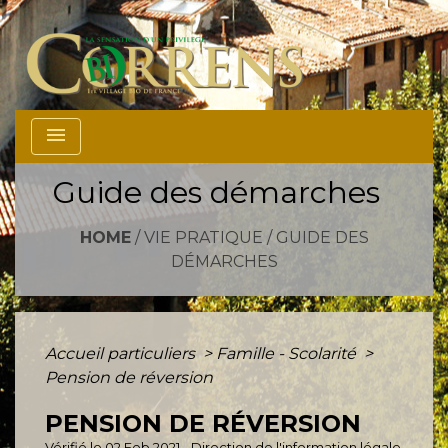
menu
Guide des démarches
HOME
/
VIE PRATIQUE
/
GUIDE DES
DÉMARCHES
Accueil particuliers
>
Famille - Scolarité
>
Pension de réversion
PENSION DE RÉVERSION
Vérifié le 02 Feb 2021 - Direction de l'information légale