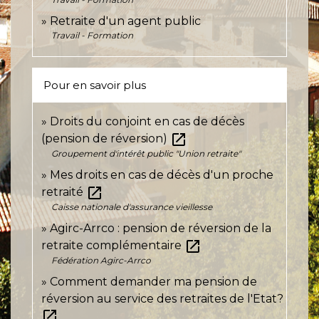
Retraite d'un agent public
Travail - Formation
Pour en savoir plus
Droits du conjoint en cas de décès
open_in_new
(pension de réversion)
Groupement d'intérêt public "Union retraite"
Mes droits en cas de décès d'un proche
open_in_new
retraité
Caisse nationale d'assurance vieillesse
Agirc-Arrco : pension de réversion de la
open_in_new
retraite complémentaire
Fédération Agirc-Arrco
Comment demander ma pension de
réversion au service des retraites de l'Etat?
open_in_new